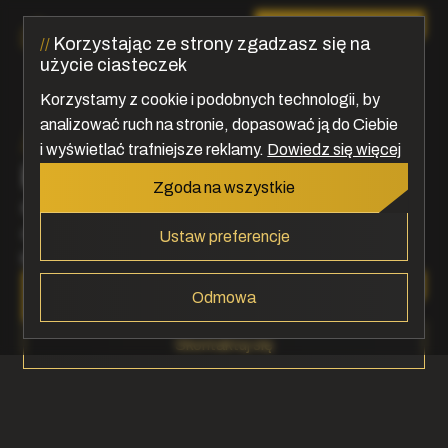
Skontaktuj się
+48 511 401 632
Korzystając ze strony zgadzasz się na
użycie ciasteczek
Korzystamy z cookie i podobnych technologii, by
analizować ruch na stronie, dopasować ją do Ciebie
Carport – dzieło sztuki,
i wyświetlać trafniejsze reklamy.
Dowiedz się więcej
które zarabia
Zgoda na wszystkie
Męczy Cię robienie parkingów? Zamień je w dzieło
sztuki, które zarabia pieniądze dla Ciebie i Twoich
Ustaw preferencje
klientów.
Sprawdź katalog PDF
Odmowa
Skontaktuj się