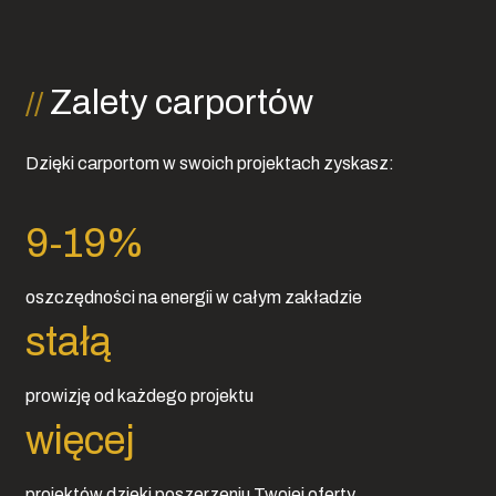
Zalety carportów
Dzięki carportom w swoich projektach zyskasz:
10
-
20
%
oszczędności na energii w całym zakładzie
stałą
prowizję od każdego projektu
więcej
projektów dzięki poszerzeniu Twojej oferty